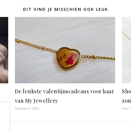
DIT VIND JE MISSCHIEN OOK LEUK
De leukste valentijnscadeaus voor haar
Sho
s
van My Jewellery
zo
februari 7, 2022
mei 1