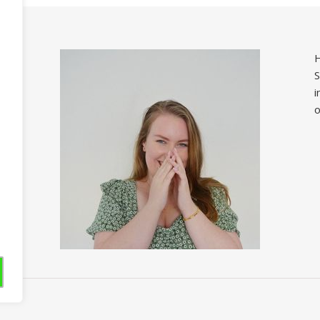
H
S
i
o