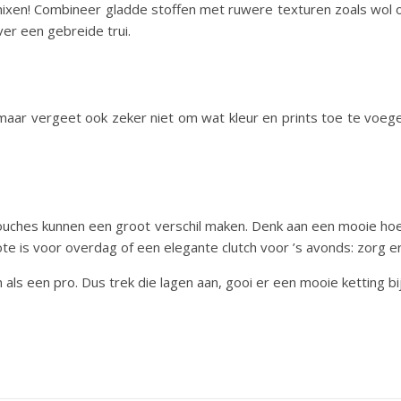
ixen! Combineer gladde stoffen met ruwere texturen zoals wol of
ver een gebreide trui.
 maar vergeet ook zeker niet om wat kleur en prints toe te voeg
g touches kunnen een groot verschil maken. Denk aan een mooie ho
ote is voor overdag of een elegante clutch voor ’s avonds: zorg erv
ls een pro. Dus trek die lagen aan, gooi er een mooie ketting bij 