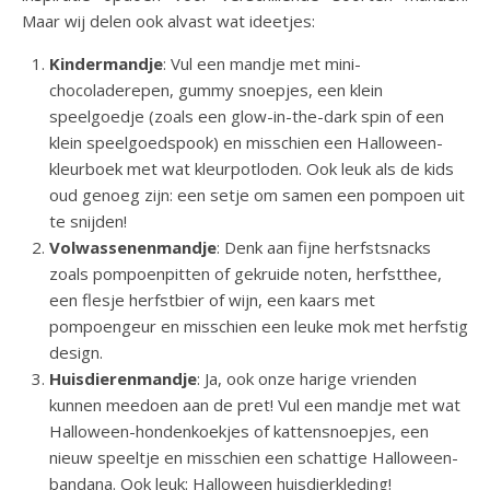
Maar wij delen ook alvast wat ideetjes:
Kindermandje
: Vul een mandje met mini-
chocoladerepen, gummy snoepjes, een klein
speelgoedje (zoals een glow-in-the-dark spin of een
klein speelgoedspook) en misschien een Halloween-
kleurboek met wat kleurpotloden. Ook leuk als de kids
oud genoeg zijn: een setje om samen een pompoen uit
te snijden!
Volwassenenmandje
: Denk aan fijne herfstsnacks
zoals pompoenpitten of gekruide noten, herfstthee,
een flesje herfstbier of wijn, een kaars met
pompoengeur en misschien een leuke mok met herfstig
design.
Huisdierenmandje
: Ja, ook onze harige vrienden
kunnen meedoen aan de pret! Vul een mandje met wat
Halloween-hondenkoekjes of kattensnoepjes, een
nieuw speeltje en misschien een schattige Halloween-
bandana. Ook leuk: Halloween huisdierkleding!