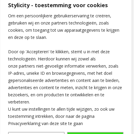
Stylicity - toestemming voor cookies
Om een persoonlijkere gebruikerservaring te creëren,
gebruiken wij en onze partners technologieën, zoals
cookies, om toegang tot uw apparaatgegevens te krijgen
en deze op te slaan.
Door op 'Accepteren' te klikken, stemt u in met deze
technologieën. Hierdoor kunnen wij zowel als
onze partners niet-gevoelige informatie verwerken, zoals
IP-adres, unieke ID en browsegegevens, met het doel
gepersonaliseerde advertenties en content aan te bieden,
advertenties en content te meten, inzicht te krijgen in onze
Hoi! Ik ben Charlotte, de oprichter van Stylicity.nl. Met deze
bezoekers, en om producten te ontwikkelen en te
blog hoop ik vrouwen te inspireren en vermaken met leuke
verbeteren.
artikelen over alles in het dagelijkse leven!
U kunt uw instellingen te allen tijde wijzigen, zo ook uw
toestemming intrekken, door naar de pagina
Privacyverklaring van deze site te gaan