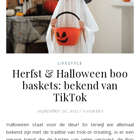
LIFESTYLE
Herfst & Halloween boo
baskets: bekend van
TikTok
september 30, 2023
/
0 reacties
Halloween staat voor de deur! En terwijl we allemaal
bekend zijn met de traditie van trick-or-treating, is er een
nieuwe trend die de harten van velen verovert: de Boo