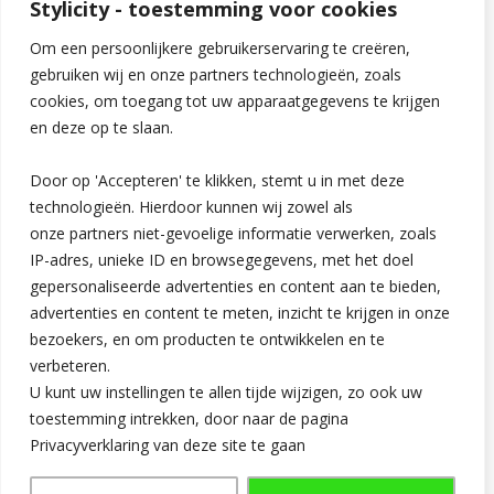
Stylicity - toestemming voor cookies
Om een persoonlijkere gebruikerservaring te creëren,
gebruiken wij en onze partners technologieën, zoals
cookies, om toegang tot uw apparaatgegevens te krijgen
en deze op te slaan.
Door op 'Accepteren' te klikken, stemt u in met deze
technologieën. Hierdoor kunnen wij zowel als
onze partners niet-gevoelige informatie verwerken, zoals
IP-adres, unieke ID en browsegegevens, met het doel
gepersonaliseerde advertenties en content aan te bieden,
advertenties en content te meten, inzicht te krijgen in onze
Hoi! Ik ben Charlotte, de oprichter van Stylicity.nl. Met deze
bezoekers, en om producten te ontwikkelen en te
blog hoop ik vrouwen te inspireren en vermaken met leuke
verbeteren.
artikelen over alles in het dagelijkse leven!
U kunt uw instellingen te allen tijde wijzigen, zo ook uw
toestemming intrekken, door naar de pagina
Privacyverklaring van deze site te gaan