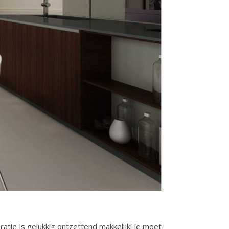
tie is gelukkig ontzettend makkelijk! Je moet