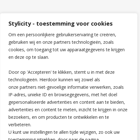
Stylicity - toestemming voor cookies
Om een persoonlijkere gebruikerservaring te creëren,
gebruiken wij en onze partners technologieën, zoals
cookies, om toegang tot uw apparaatgegevens te krijgen
en deze op te slaan.
Door op 'Accepteren' te klikken, stemt u in met deze
technologieën. Hierdoor kunnen wij zowel als
onze partners niet-gevoelige informatie verwerken, zoals
IP-adres, unieke ID en browsegegevens, met het doel
gepersonaliseerde advertenties en content aan te bieden,
advertenties en content te meten, inzicht te krijgen in onze
Hoi! Ik ben Charlotte, de oprichter van Stylicity.nl. Met deze
bezoekers, en om producten te ontwikkelen en te
blog hoop ik vrouwen te inspireren en vermaken met leuke
verbeteren.
artikelen over alles in het dagelijkse leven!
U kunt uw instellingen te allen tijde wijzigen, zo ook uw
toestemming intrekken, door naar de pagina