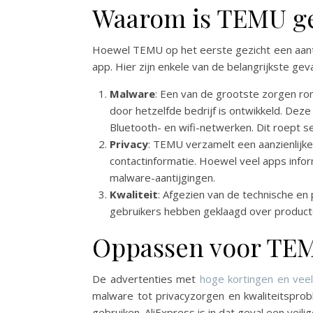
Waarom is TEMU ge
Hoewel TEMU op het eerste gezicht een aantrek
app. Hier zijn enkele van de belangrijkste ge
Malware
: Een van de grootste zorgen ro
door hetzelfde bedrijf is ontwikkeld. De
Bluetooth- en wifi-netwerken. Dit roept 
Privacy
: TEMU verzamelt een aanzienlijke
contactinformatie. Hoewel veel apps inf
malware-aantijgingen.
Kwaliteit
: Afgezien van de technische en
gebruikers hebben geklaagd over producte
Oppassen voor TE
De advertenties met
hoge kortingen en vee
malware tot privacyzorgen en kwaliteitsprob
gebruiken. AliExpress is in dat geval een veilig