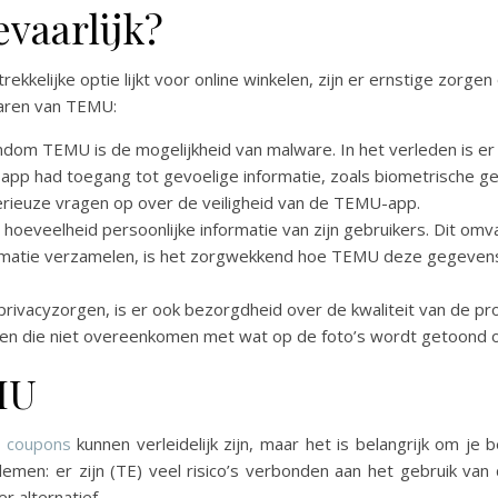
vaarlijk?
kelijke optie lijkt voor online winkelen, zijn er ernstige zorge
varen van TEMU:
ndom TEMU is de mogelijkheid van malware. In het verleden is er
ze app had toegang tot gevoelige informatie, zoals biometrische
serieuze vragen op over de veiligheid van de TEMU-app.
 hoeveelheid persoonlijke informatie van zijn gebruikers. Dit o
ormatie verzamelen, is het zorgwekkend hoe TEMU deze gegevens
 privacyzorgen, is er ook bezorgdheid over de kwaliteit van de 
n die niet overeenkomen met wat op de foto’s wordt getoond of 
MU
l coupons
kunnen verleidelijk zijn, maar het is belangrijk om je
lemen: er zijn (TE) veel risico’s verbonden aan het gebruik v
er alternatief.