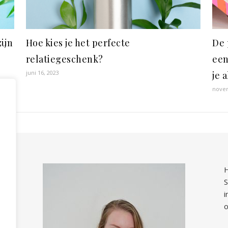
zijn
Hoe kies je het perfecte
De 
relatiegeschenk?
een
juni 16, 2023
je a
novem
H
S
i
o